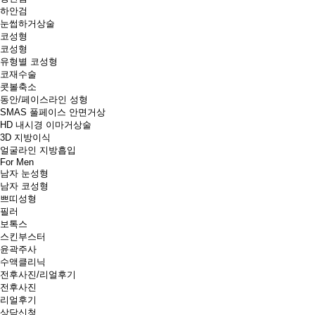
하안검
눈썹하거상술
코성형
코성형
유형별 코성형
코재수술
콧볼축소
동안/페이스라인 성형
SMAS 풀페이스 안면거상
HD 내시경 이마거상술
3D 지방이식
얼굴라인 지방흡입
For Men
남자 눈성형
남자 코성형
쁘띠성형
필러
보톡스
스킨부스터
윤곽주사
수액클리닉
전후사진/리얼후기
전후사진
리얼후기
상담신청