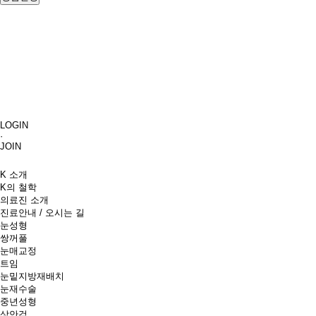
LOGIN
·
JOIN
K 소개
K의 철학
의료진 소개
진료안내 / 오시는 길
눈성형
쌍꺼풀
눈매교정
트임
눈밑지방재배치
눈재수술
중년성형
상안검